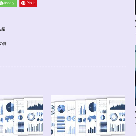
feedly
Pin it
も紹
の特