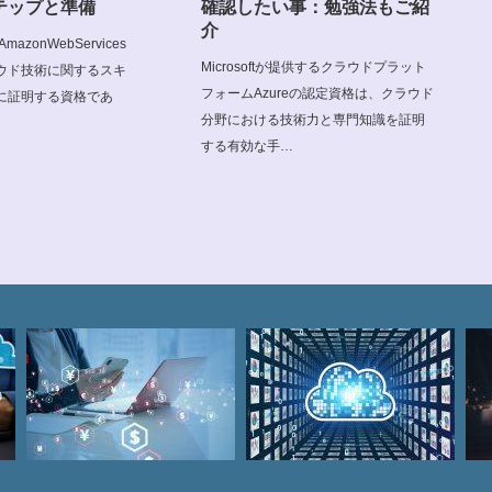
テップと準備
確認したい事：勉強法もご紹
介
azonWebServices
Microsoftが提供するクラウドプラット
ウド技術に関するスキ
フォームAzureの認定資格は、クラウド
に証明する資格であ
分野における技術力と専門知識を証明
する有効な手…