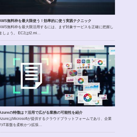
AWS無料枠を最大限使う！効率的に使う実践テクニック
AWS無料枠を最大限活用するには、まず対象サービスを正確に把握し
ましょう。 EC2はt2.mi…
Azureの特徴は？活用で広がる業務の可能性を紹介
AzureはMicrosoftが提供するクラウドプラットフォームであり、企業
のIT基盤を柔軟かつ拡張…