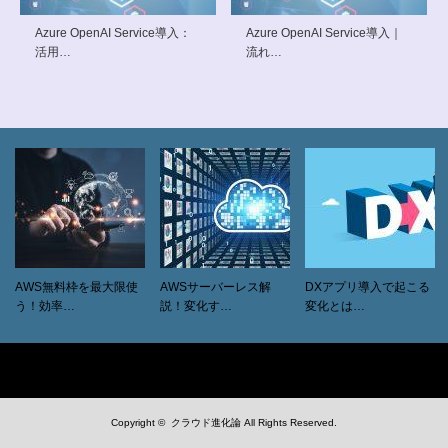
Azure OpenAI Service導入：
Azure OpenAI Service導入｜
活用…
流れ…
AWS無料枠を最大限使
AWSサーバーレス解
DXアプリ導入で起こる
う！効率…
説！変化す…
変化とは…
Copyright ©
クラウド進化論
All Rights Reserved.