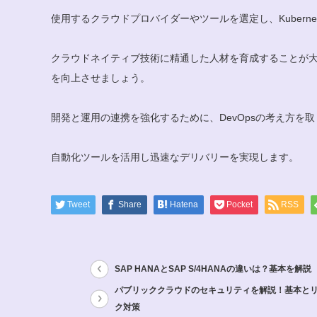
使用するクラウドプロバイダーやツールを選定し、Kuberne
クラウドネイティブ技術に精通した人材を育成することが
を向上させましょう。
開発と運用の連携を強化するために、DevOpsの考え方を
自動化ツールを活用し迅速なデリバリーを実現します。
Tweet
Share
Hatena
Pocket
RSS
SAP HANAとSAP S/4HANAの違いは？基本を解説
パブリッククラウドのセキュリティを解説！基本と
ク対策